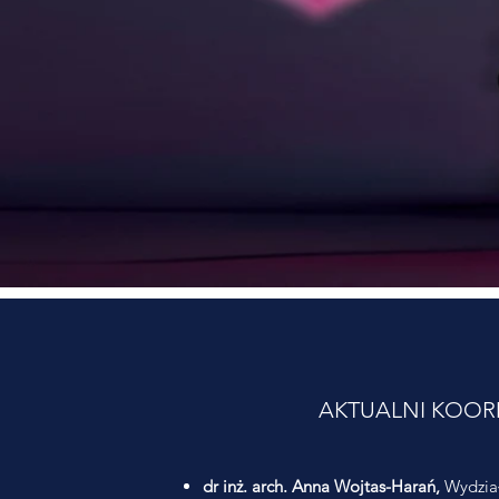
AKTUALNI KOOR
dr inż. arch. Anna Wojtas-Harań,
Wydział