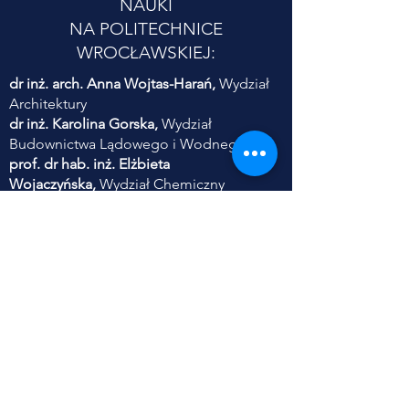
NAUKI
NA POLITECHNICE
WROCŁAWSKIEJ:
dr inż. arch. Anna Wojtas-Harań,
Wydział
Architektury
dr inż. Karolina Gorska,
Wydział
Budownictwa Lądowego i Wodnego
prof. dr hab. inż. Elżbieta
Wojaczyńska,
Wydział Chemiczny
dr inż. Ewa Frączek,
Wydział Informatyki i
Telekomunikacji
dr hab. inż. Piotr Serkies,
prof. PWr,
Wydział Elektryczny
dr inż. Danuta Szyszka,
Wydział
Geoinżynierii, Górnictwa i Geologii
dr inż. Sylwia Szczęśniak,
Wydział Inżynierii
Środowiska
dr inż. Anna Zabłocka-Kluczka,
Wydział
Zarządzania
dr inż. Adam Jaroszewicz,
Wydział