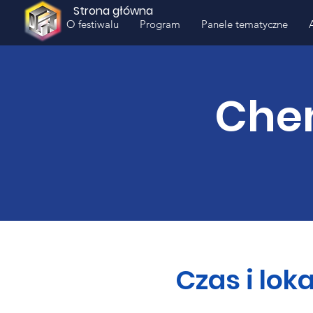
Strona główna
O festiwalu
Program
Panele tematyczne
Chem
Czas i loka