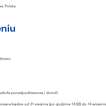
w, Polska
niu
drowiu
| szkoła ponadpodstawowa | dorośli
ana będzie od 31 sierpnia (po godzinie 14:00) do 14 września