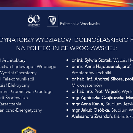
DYNATORZY WYDZIAŁOWI DOLNOŚLĄSKIEGO F
NA POLITECHNICE WROCŁAWSKIEJ:
 Architektury
dr inż. Sylwia Szotek,
Wydział M
ictwa Lądowego i Wodnego
dr inż. Anna Hajdusianek, prof.
ydział Chemiczny
Problemów Techniki
 i Telekomunikacji
dr hab. inż. Andrzej Sikora, pro
iał Elektryczny
Mikrosystemów
erii, Górnictwa i Geologii
dr hab. inż. Piotr Więcek,
Wydzi
erii Środowiska
mgr Agnieszka Czajkowska-Mas
arządzania
mgr Anna Kania,
Studium Języ
niczno-Energetyczny
mgr Jakub Osóbka,
Studium Wy
Aleksandra Zwardoń,
Biblioteka