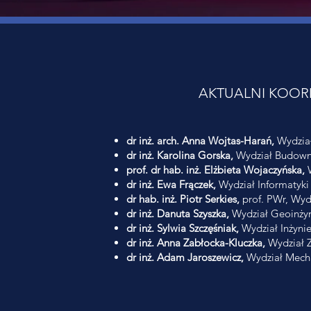
AKTUALNI KOOR
dr inż. arch. Anna Wojtas-Harań,
Wydział
dr inż. Karolina Gorska,
Wydział Budown
prof. dr hab. inż. Elżbieta Wojaczyńska,
W
dr inż. Ewa Frączek,
Wydział Informatyki
dr hab. inż. Piotr Serkies,
prof. PWr, Wydz
dr inż. Danuta Szyszka,
Wydział Geoinżyni
dr inż. Sylwia Szczęśniak,
Wydział Inżyni
dr inż. Anna Zabłocka-Kluczka,
Wydział Z
dr inż. Adam Jaroszewicz,
Wydział Mecha