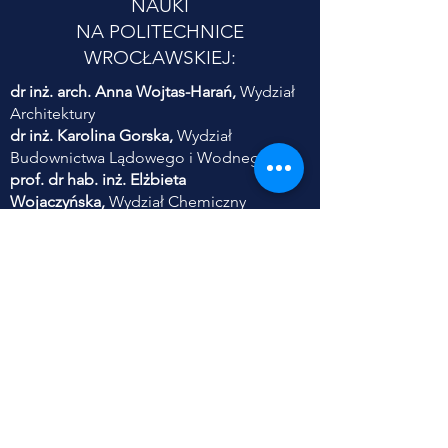
NAUKI
NA POLITECHNICE
WROCŁAWSKIEJ:
dr inż. arch. Anna Wojtas-Harań,
Wydział
Architektury
dr inż. Karolina Gorska,
Wydział
Budownictwa Lądowego i Wodnego
prof. dr hab. inż. Elżbieta
Wojaczyńska,
Wydział Chemiczny
dr inż. Ewa Frączek,
Wydział Informatyki i
Telekomunikacji
dr hab. inż. Piotr Serkies,
prof. PWr,
Wydział Elektryczny
dr inż. Danuta Szyszka,
Wydział
Geoinżynierii, Górnictwa i Geologii
dr inż. Sylwia Szczęśniak,
Wydział Inżynierii
Środowiska
dr inż. Anna Zabłocka-Kluczka,
Wydział
Zarządzania
dr inż. Adam Jaroszewicz,
Wydział