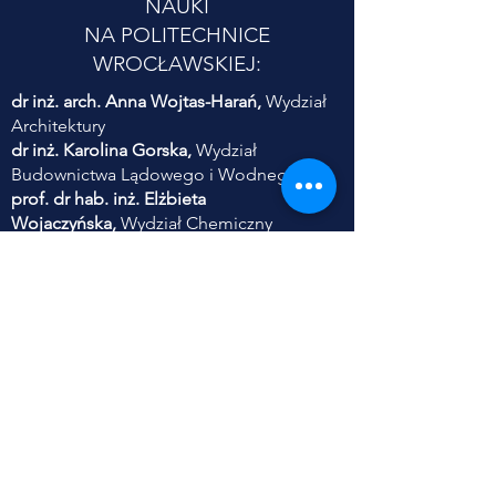
NAUKI
NA POLITECHNICE
WROCŁAWSKIEJ:
dr inż. arch. Anna Wojtas-Harań,
Wydział
Architektury
dr inż. Karolina Gorska,
Wydział
Budownictwa Lądowego i Wodnego
prof. dr hab. inż. Elżbieta
Wojaczyńska,
Wydział Chemiczny
dr inż. Ewa Frączek,
Wydział Informatyki i
Telekomunikacji
dr hab. inż. Piotr Serkies,
prof. PWr,
Wydział Elektryczny
dr inż. Danuta Szyszka,
Wydział
Geoinżynierii, Górnictwa i Geologii
dr inż. Sylwia Szczęśniak,
Wydział Inżynierii
Środowiska
dr inż. Anna Zabłocka-Kluczka,
Wydział
Zarządzania
dr inż. Adam Jaroszewicz,
Wydział