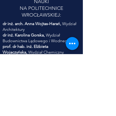
NAUKI
NA POLITECHNICE
WROCŁAWSKIEJ:
dr inż. arch. Anna Wojtas-Harań,
Wydział
Architektury
dr inż. Karolina Gorska,
Wydział
Budownictwa Lądowego i Wodnego
prof. dr hab. inż. Elżbieta
Wojaczyńska,
Wydział Chemiczny
dr inż. Ewa Frączek,
Wydział Informatyki i
Telekomunikacji
dr hab. inż. Piotr Serkies,
prof. PWr,
Wydział Elektryczny
dr inż. Danuta Szyszka,
Wydział
Geoinżynierii, Górnictwa i Geologii
dr inż. Sylwia Szczęśniak,
Wydział Inżynierii
Środowiska
dr inż. Anna Zabłocka-Kluczka,
Wydział
Zarządzania
dr inż. Adam Jaroszewicz,
Wydział