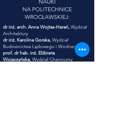
NAUKI
NA POLITECHNICE
WROCŁAWSKIEJ:
dr inż. arch. Anna Wojtas-Harań,
Wydział
Architektury
dr inż. Karolina Gorska,
Wydział
Budownictwa Lądowego i Wodnego
prof. dr hab. inż. Elżbieta
Wojaczyńska,
Wydział Chemiczny
dr inż. Ewa Frączek,
Wydział Informatyki i
Telekomunikacji
dr hab. inż. Piotr Serkies,
prof. PWr,
Wydział Elektryczny
dr inż. Danuta Szyszka,
Wydział
Geoinżynierii, Górnictwa i Geologii
dr inż. Sylwia Szczęśniak,
Wydział Inżynierii
Środowiska
dr inż. Anna Zabłocka-Kluczka,
Wydział
Zarządzania
dr inż. Adam Jaroszewicz,
Wydział