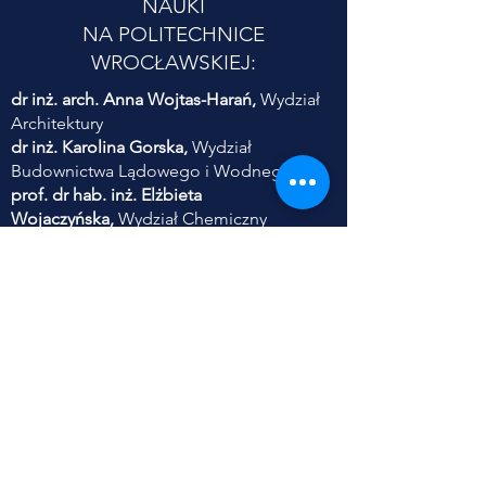
NAUKI
NA POLITECHNICE
WROCŁAWSKIEJ:
dr inż. arch. Anna Wojtas-Harań,
Wydział
Architektury
dr inż. Karolina Gorska,
Wydział
Budownictwa Lądowego i Wodnego
prof. dr hab. inż. Elżbieta
Wojaczyńska,
Wydział Chemiczny
dr inż. Ewa Frączek,
Wydział Informatyki i
Telekomunikacji
dr hab. inż. Piotr Serkies,
prof. PWr,
Wydział Elektryczny
dr inż. Danuta Szyszka,
Wydział
Geoinżynierii, Górnictwa i Geologii
dr inż. Sylwia Szczęśniak,
Wydział Inżynierii
Środowiska
dr inż. Anna Zabłocka-Kluczka,
Wydział
Zarządzania
dr inż. Adam Jaroszewicz,
Wydział