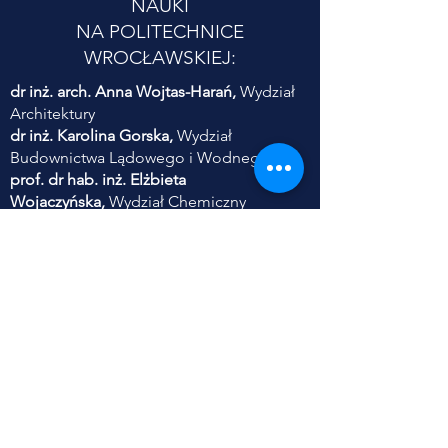
NAUKI
NA POLITECHNICE
WROCŁAWSKIEJ:
dr inż. arch. Anna Wojtas-Harań,
Wydział
Architektury
dr inż. Karolina Gorska,
Wydział
Budownictwa Lądowego i Wodnego
prof. dr hab. inż. Elżbieta
Wojaczyńska,
Wydział Chemiczny
dr inż. Ewa Frączek,
Wydział Informatyki i
Telekomunikacji
dr hab. inż. Piotr Serkies,
prof. PWr,
Wydział Elektryczny
dr inż. Danuta Szyszka,
Wydział
Geoinżynierii, Górnictwa i Geologii
dr inż. Sylwia Szczęśniak,
Wydział Inżynierii
Środowiska
dr inż. Anna Zabłocka-Kluczka,
Wydział
Zarządzania
dr inż. Adam Jaroszewicz,
Wydział