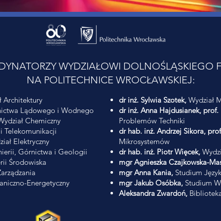
DYNATORZY WYDZIAŁOWI DOLNOŚLĄSKIEGO F
NA POLITECHNICE WROCŁAWSKIEJ:
 Architektury
dr inż. Sylwia Szotek,
Wydział M
ictwa Lądowego i Wodnego
dr inż. Anna Hajdusianek, prof.
ydział Chemiczny
Problemów Techniki
 i Telekomunikacji
dr hab. inż. Andrzej Sikora, pro
iał Elektryczny
Mikrosystemów
erii, Górnictwa i Geologii
dr hab. inż. Piotr Więcek,
Wydzi
erii Środowiska
mgr Agnieszka Czajkowska-Mas
arządzania
mgr Anna Kania,
Studium Języ
niczno-Energetyczny
mgr Jakub Osóbka,
Studium Wy
Aleksandra Zwardoń,
Biblioteka