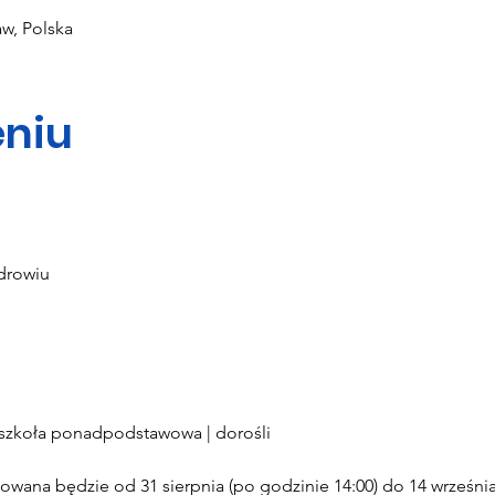
w, Polska
niu
drowiu
| szkoła ponadpodstawowa | dorośli
ana będzie od 31 sierpnia (po godzinie 14:00) do 14 września