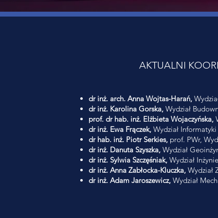
AKTUALNI KOOR
dr inż. arch. Anna Wojtas-Harań,
Wydział
dr inż. Karolina Gorska,
Wydział Budown
prof. dr hab. inż. Elżbieta Wojaczyńska,
W
dr inż. Ewa Frączek,
Wydział Informatyki
dr hab. inż. Piotr Serkies,
prof. PWr, Wydz
dr inż. Danuta Szyszka,
Wydział Geoinżyni
dr inż. Sylwia Szczęśniak,
Wydział Inżyni
dr inż. Anna Zabłocka-Kluczka,
Wydział Z
dr inż. Adam Jaroszewicz,
Wydział Mecha