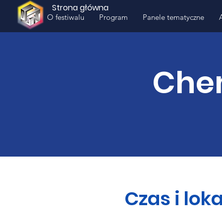
Strona główna
O festiwalu
Program
Panele tematyczne
Chem
Czas i loka