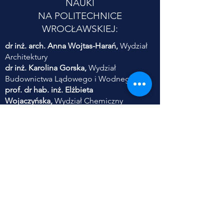
NAUKI
NA POLITECHNICE
WROCŁAWSKIEJ:
dr inż. arch. Anna Wojtas-Harań,
Wydział
Architektury
dr inż. Karolina Gorska,
Wydział
Budownictwa Lądowego i Wodnego
prof. dr hab. inż. Elżbieta
Wojaczyńska,
Wydział Chemiczny
dr inż. Ewa Frączek,
Wydział Informatyki i
Telekomunikacji
dr hab. inż. Piotr Serkies,
prof. PWr,
Wydział Elektryczny
dr inż. Danuta Szyszka,
Wydział
Geoinżynierii, Górnictwa i Geologii
dr inż. Sylwia Szczęśniak,
Wydział Inżynierii
Środowiska
dr inż. Anna Zabłocka-Kluczka,
Wydział
Zarządzania
dr inż. Adam Jaroszewicz,
Wydział