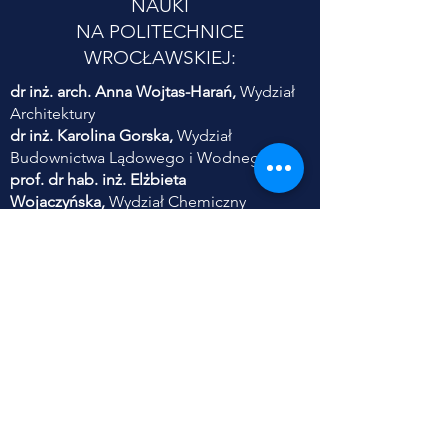
NAUKI
NA POLITECHNICE
WROCŁAWSKIEJ:
dr inż. arch. Anna Wojtas-Harań,
Wydział
Architektury
dr inż. Karolina Gorska,
Wydział
Budownictwa Lądowego i Wodnego
prof. dr hab. inż. Elżbieta
Wojaczyńska,
Wydział Chemiczny
dr inż. Ewa Frączek,
Wydział Informatyki i
Telekomunikacji
dr hab. inż. Piotr Serkies,
prof. PWr,
Wydział Elektryczny
dr inż. Danuta Szyszka,
Wydział
Geoinżynierii, Górnictwa i Geologii
dr inż. Sylwia Szczęśniak,
Wydział Inżynierii
Środowiska
dr inż. Anna Zabłocka-Kluczka,
Wydział
Zarządzania
dr inż. Adam Jaroszewicz,
Wydział