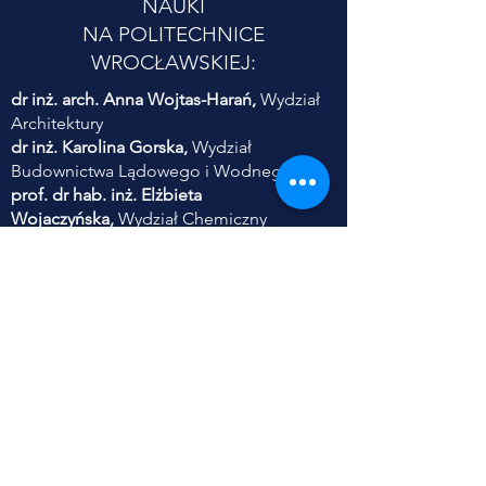
NAUKI
NA POLITECHNICE
WROCŁAWSKIEJ:
dr inż. arch. Anna Wojtas-Harań,
Wydział
Architektury
dr inż. Karolina Gorska,
Wydział
Budownictwa Lądowego i Wodnego
prof. dr hab. inż. Elżbieta
Wojaczyńska,
Wydział Chemiczny
dr inż. Ewa Frączek,
Wydział Informatyki i
Telekomunikacji
dr hab. inż. Piotr Serkies,
prof. PWr,
Wydział Elektryczny
dr inż. Danuta Szyszka,
Wydział
Geoinżynierii, Górnictwa i Geologii
dr inż. Sylwia Szczęśniak,
Wydział Inżynierii
Środowiska
dr inż. Anna Zabłocka-Kluczka,
Wydział
Zarządzania
dr inż. Adam Jaroszewicz,
Wydział