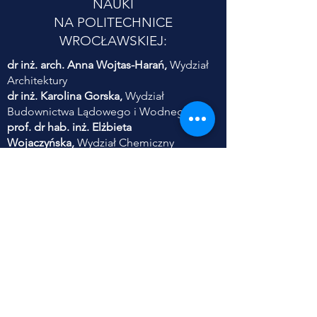
NAUKI
NA POLITECHNICE
WROCŁAWSKIEJ:
dr inż. arch. Anna Wojtas-Harań,
Wydział
Architektury
dr inż. Karolina Gorska,
Wydział
Budownictwa Lądowego i Wodnego
prof. dr hab. inż. Elżbieta
Wojaczyńska,
Wydział Chemiczny
dr inż. Ewa Frączek,
Wydział Informatyki i
Telekomunikacji
dr hab. inż. Piotr Serkies,
prof. PWr,
Wydział Elektryczny
dr inż. Danuta Szyszka,
Wydział
Geoinżynierii, Górnictwa i Geologii
dr inż. Sylwia Szczęśniak,
Wydział Inżynierii
Środowiska
dr inż. Anna Zabłocka-Kluczka,
Wydział
Zarządzania
dr inż. Adam Jaroszewicz,
Wydział